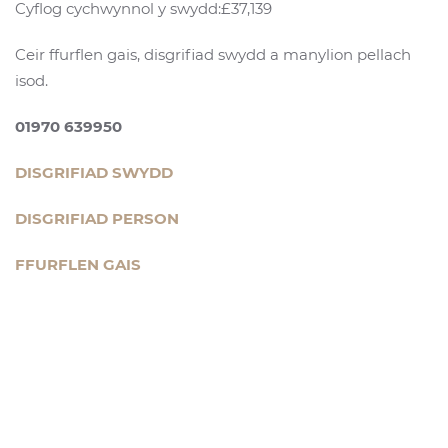
Cyflog cychwynnol y swydd:£37,139
Ceir ffurflen gais, disgrifiad swydd a manylion pellach
isod.
01970 639950
DISGRIFIAD SWYDD
DISGRIFIAD PERSON
FFURFLEN GAIS