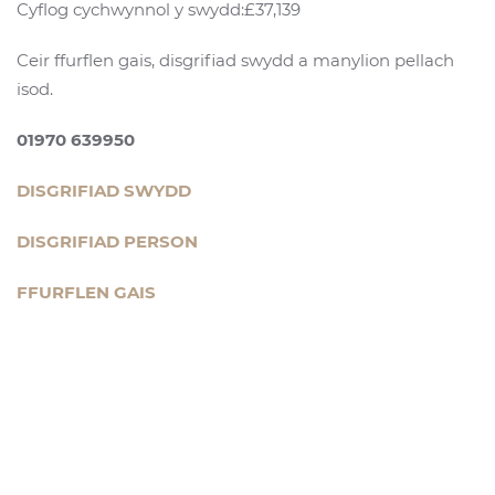
Cyflog cychwynnol y swydd:£37,139
Ceir ffurflen gais, disgrifiad swydd a manylion pellach
isod.
01970 639950
DISGRIFIAD SWYDD
DISGRIFIAD PERSON
FFURFLEN GAIS