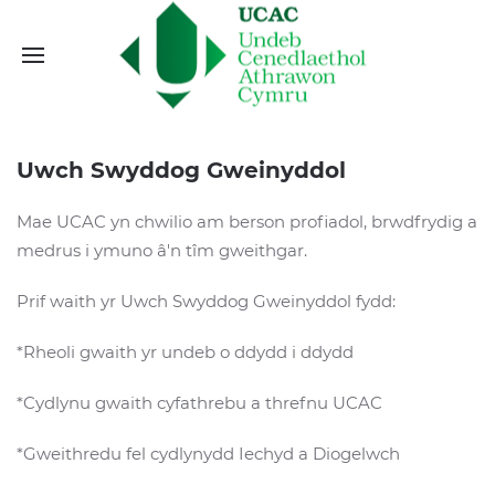
Uwch Swyddog Gweinyddol
Mae UCAC yn chwilio am berson profiadol, brwdfrydig a
medrus i ymuno â'n tîm gweithgar.
Prif waith yr Uwch Swyddog Gweinyddol fydd:
*Rheoli gwaith yr undeb o ddydd i ddydd
*Cydlynu gwaith cyfathrebu a threfnu UCAC
*Gweithredu fel cydlynydd Iechyd a Diogelwch