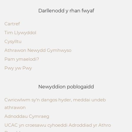
Darllenodd y rhan fwyaf
Cartref
Tim Llywyddol
Cysylltu
Athrawon Newydd Gymhwyso
Pam ymaelodi?
Pwy yw Pwy
Newyddion poblogaidd
Cwricwlwm sy’n dangos hyder, meddai undeb
athrawon
Adnoddau Cymraeg
UCAC yn croesawu cyhoeddi Adroddiad yr Athro