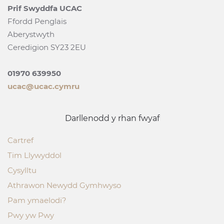
Prif Swyddfa UCAC
Ffordd Penglais
Aberystwyth
Ceredigion SY23 2EU
01970 639950
ucac@ucac.cymru
Darllenodd y rhan fwyaf
Cartref
Tim Llywyddol
Cysylltu
Athrawon Newydd Gymhwyso
Pam ymaelodi?
Pwy yw Pwy