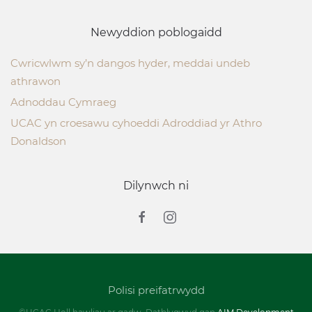
Newyddion poblogaidd
Cwricwlwm sy’n dangos hyder, meddai undeb
athrawon
Adnoddau Cymraeg
UCAC yn croesawu cyhoeddi Adroddiad yr Athro
Donaldson
Dilynwch ni
Polisi preifatrwydd