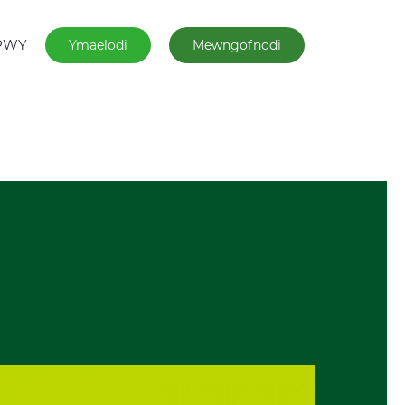
PWY
Ymaelodi
Mewngofnodi