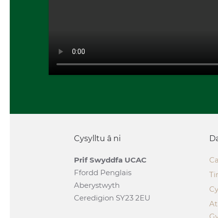
Cysylltu â ni
Da
Prif Swyddfa UCAC
Ca
Ffordd Penglais
Ti
Aberystwyth
Cy
Ceredigion SY23 2EU
A
G