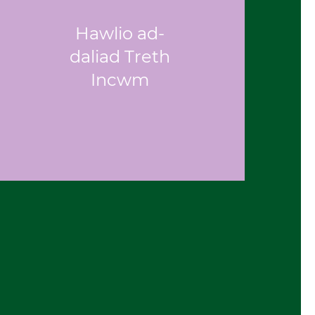
Hawlio ad-
daliad Treth
Incwm