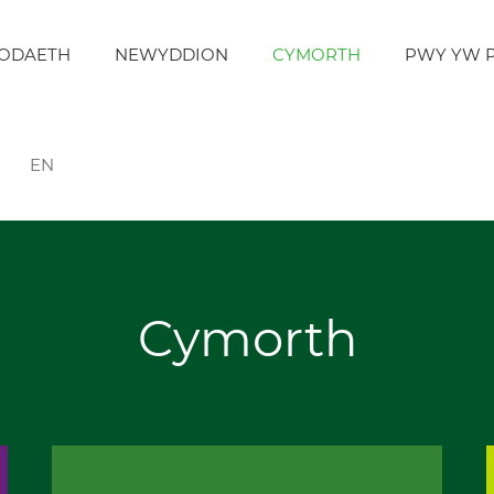
ODAETH
NEWYDDION
CYMORTH
PWY YW 
EN
Cymorth