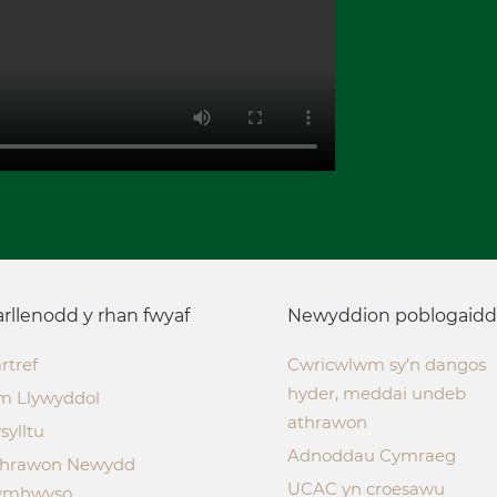
rllenodd y rhan fwyaf
Newyddion poblogaidd
rtref
Cwricwlwm sy’n dangos
hyder, meddai undeb
m Llywyddol
athrawon
sylltu
Adnoddau Cymraeg
thrawon Newydd
UCAC yn croesawu
ymhwyso