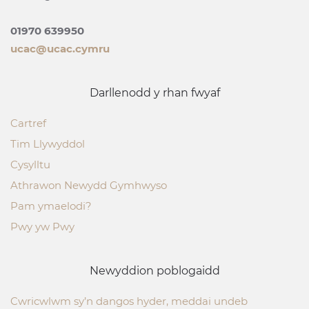
01970 639950
ucac@ucac.cymru
Darllenodd y rhan fwyaf
Cartref
Tim Llywyddol
Cysylltu
Athrawon Newydd Gymhwyso
Pam ymaelodi?
Pwy yw Pwy
Newyddion poblogaidd
Cwricwlwm sy’n dangos hyder, meddai undeb