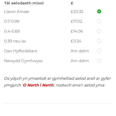
Tâl aelodaeth misol
£
Llawn Amser
£20.32
0.7-0.99
£17.02
0.4-0.69
£14.06
0.39 neu lai
£11.34
Dan Hyfforddiant
Am ddim
Newydd Gymhwyso
Am ddim
Os ydych yn ymaelodi ar gymhelliad aelod arall ar gyfer
ymgyrch ‘
O Nerth i Nerth
', nodwch enw'r aelod yma: