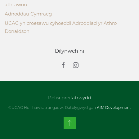
athrawon
Adnoddau Cymraeg
UCAC yn croesawu cyhoeddi Adroddiad yr Athro
Donaldson
Dilynwch ni
Polisi preifatrwydd
©UCAC Holl hawliau ar gadw. Datblygwyd gan
AIM Development