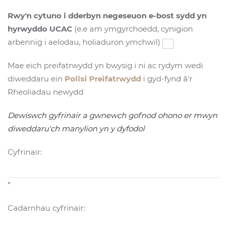
Rwy'n cytuno i dderbyn negeseuon e-bost sydd yn
hyrwyddo UCAC
(e.e am ymgyrchoedd, cynigion
arbennig i aelodau, holiaduron ymchwil)
Mae eich preifatrwydd yn bwysig i ni ac rydym wedi
diweddaru ein
Polisi Preifatrwydd
i gyd-fynd â'r
Rheoliadau newydd
Dewiswch gyfrinair a gwnewch gofnod ohono er mwyn
diweddaru'ch manylion yn y dyfodol
Cyfrinair:
*
Cadarnhau cyfrinair: