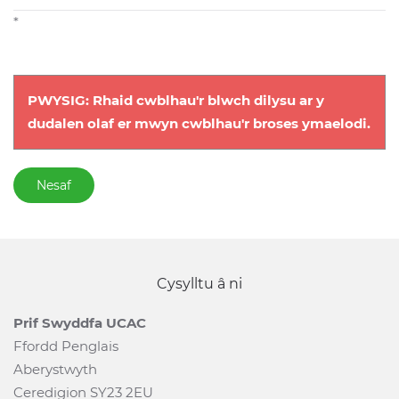
*
PWYSIG: Rhaid cwblhau'r blwch dilysu ar y
dudalen olaf er mwyn cwblhau'r broses ymaelodi.
Nesaf
Cysylltu â ni
Prif Swyddfa UCAC
Ffordd Penglais
Aberystwyth
Ceredigion SY23 2EU