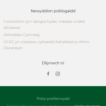
Newyddion poblogaidd
Cwricwlwm sy’n dangos hyder, meddai undeb
athrawon
Adnoddau Cymraeg
UCAC yn croesawu cyhoeddi Adroddiad yr Athro
Donaldson
Dilynwch ni
Polisi preifatrwydd