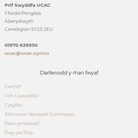
Prif Swyddfa UCAC
Ffordd Penglais
Aberystwyth
Ceredigion SY23 2EU
01970 639950
ucac@ucac.cymru
Darllenodd y rhan fwyaf
Cartref
Tim Llywyddol
Cysylltu
Athrawon Newydd Gymhwyso
Pam ymaelodi?
Pwy yw Pwy