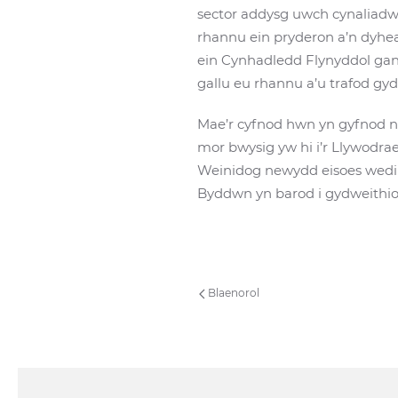
sector addysg uwch cynaliadw
rhannu ein pryderon a’n dyh
ein Cynhadledd Flynyddol gano
gallu eu rhannu a’u trafod g
Mae’r cyfnod hwn yn gyfnod ne
mor bwysig yw hi i’r Llywodraet
Weinidog newydd eisoes wedi n
Byddwn yn barod i gydweithio, i 
Blaenorol