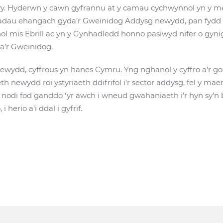
y. Hyderwn y cawn gyfrannu at y camau cychwynnol yn y me
eadau ehangach gyda’r Gweinidog Addysg newydd, pan fydd 
l mis Ebrill ac yn y Gynhadledd honno pasiwyd nifer o gyni
yda’r Gweinidog.
wydd, cyffrous yn hanes Cymru. Yng nghanol y cyffro a’r go
h newydd roi ystyriaeth ddifrifol i’r sector addysg, fel y ma
odi fod ganddo ‘yr awch i wneud gwahaniaeth i’r hyn sy’n b
herio a’i ddal i gyfrif.