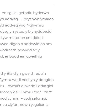
n sgil ei gefndir, hyderwn
r byd addysg. Edrychwn ymlaen
u byd addysg yng Nghymru
ddysg yn ystod y blynyddoedd
 yw materion creiddiol i
clywed digon o addewidion am
ywodraeth newydd ac y
l, er budd ein gweithlu
 y Blaid yn gweithredu’n
d Cymru wedi nodi yn y ddogfen
ru – dyma’r allwedd i ddatgloi
ddom y gall Cymru fod.’ Yn ‘Y
nod cynnar – codi safonau;
onau clyfar mewn ysgolion a