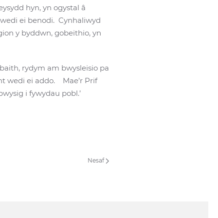
ysydd hyn, yn ogystal â
wedi ei benodi. Cynhaliwyd
gion y byddwn, gobeithio, yn
baith, rydym am bwysleisio pa
ent wedi ei addo. Mae’r Prif
wysig i fywydau pobl.’
Nesaf