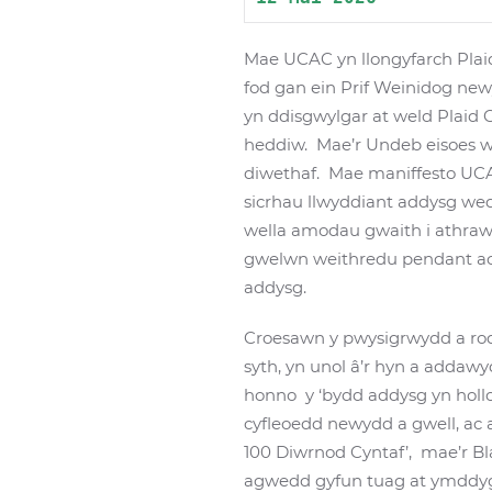
Mae UCAC yn llongyfarch Plai
fod gan ein Prif Weinidog ne
yn ddisgwylgar at weld Plaid 
heddiw. Mae’r Undeb eisoes we
diwethaf. Mae maniffesto UCAC
sicrhau llwyddiant addysg we
wella amodau gwaith i athraw
gwelwn weithredu pendant ac e
addysg.
Croesawn y pwysigrwydd a rod
syth, yn unol â’r hyn a addaw
honno y ‘bydd addysg yn hollol
cyfleoedd newydd a gwell, ac 
100 Diwrnod Cyntaf’, mae’r Bl
agwedd gyfun tuag at ymddygia