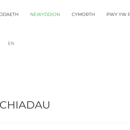
ODAETH
NEWYDDION
CYMORTH
PWY YW 
EN
CHIADAU