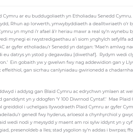
d Cymru ar eu buddugoliaeth yn Etholiadau Senedd Cymru. Y
wydd, Rhun ap Iorwerth, ymwybyddiaeth a dealltwriaeth o’
Cymru yn mynd i’r afael â’r heriau mawr a real sy’n wyneb
di mynegi ei rwystredigaethau a’i siom ynghylch sefyllfa a
 ar gyfer etholiadau’r Senedd yn datgan: ‘Mae’n amlwg nad
di eu datrys yn ystod y degawdau [diwethaf]. Rydym wedi 
on.’ Ein gobaith yw y gwelwn fwy nag addewidion gan y Ll
ffeithiol, gan sicrhau canlyniadau gwirionedd a chadarnhao
dwyd i addysg gan Blaid Cymru ac edrychwn ymlaen at weld
yd ganddynt yn y ddogfen ‘Y 100 Diwrnod Cyntaf.’ Mae Plai
 greiddiol i uchelgais llywodraeth Plaid Cymru ar gyfer Cym
adeiladu’r genedl fwy hyderus, arloesol a chynhyrchiol y gwy
aid wedi nodi y meysydd y maent am roi sylw iddynt yn y cyf
d, presenoldeb a lles; stad ysgolion sy’n addas i bwrpas; ff