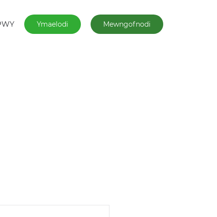
PWY
Ymaelodi
Mewngofnodi