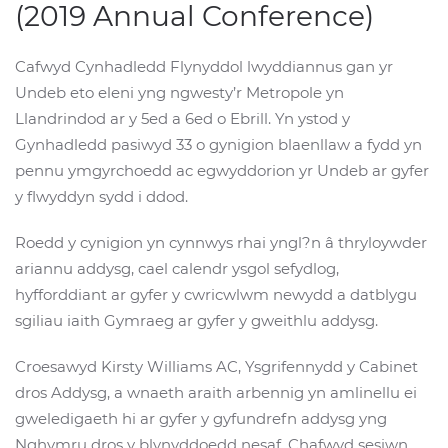
(2019 Annual Conference)
Cafwyd Cynhadledd Flynyddol lwyddiannus gan yr
Undeb eto eleni yng ngwesty’r Metropole yn
Llandrindod ar y 5ed a 6ed o Ebrill. Yn ystod y
Gynhadledd pasiwyd 33 o gynigion blaenllaw a fydd yn
pennu ymgyrchoedd ac egwyddorion yr Undeb ar gyfer
y flwyddyn sydd i ddod.
Roedd y cynigion yn cynnwys rhai yngl?n â thryloywder
ariannu addysg, cael calendr ysgol sefydlog,
hyfforddiant ar gyfer y cwricwlwm newydd a datblygu
sgiliau iaith Gymraeg ar gyfer y gweithlu addysg.
Croesawyd Kirsty Williams AC, Ysgrifennydd y Cabinet
dros Addysg, a wnaeth araith arbennig yn amlinellu ei
gweledigaeth hi ar gyfer y gyfundrefn addysg yng
Nghymru dros y blynyddoedd nesaf. Chafwyd sesiwn