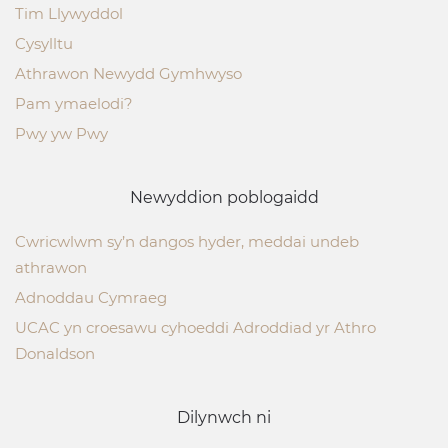
Tim Llywyddol
Cysylltu
Athrawon Newydd Gymhwyso
Pam ymaelodi?
Pwy yw Pwy
Newyddion poblogaidd
Cwricwlwm sy’n dangos hyder, meddai undeb
athrawon
Adnoddau Cymraeg
UCAC yn croesawu cyhoeddi Adroddiad yr Athro
Donaldson
Dilynwch ni