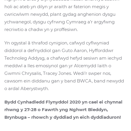
holi ac ateb yn dilyn yr araith ar faterion megis y
cwricwlwm newydd, plant gydag anghenion dysgu
ychwanegol, dysgu cyfrwng Cymraeg a’r argyfwng
recriwtio a chadw yn y proffesiwn.
Yn ogystal â thrafod cynigion, cafwyd cyflwyniad
diddorol a defnyddiol gan Guto Aaron, Hyfforddwr
Technoleg Addysg, a chafwyd hefyd sesiwn am iechyd
meddwl a lles emosiynol gan yr Alcemydd Iaith o
Gwmni Chrysalis, Tracey Jones. Wedi’r swper nos,
cawsom ein diddanu gan y band BWCA, band newydd
o ardal Aberystwyth.
Bydd Cynhadledd Flynyddol 2020 yn cael ei chynnal
rhwng y 27-28 o Fawrth yng Nghwrt Bleddyn,
Brynbuga – rhowch y dyddiad yn eich dyddiaduron!