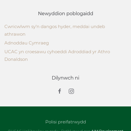
Newyddion poblogaidd
Cwricwlwm sy’n dangos hyder, meddai undeb
athrawon
Adnoddau Cymraeg
UCAC yn croesawu cyhoeddi Adroddiad yr Athro
Donaldson
Dilynwch ni
Polisi preifatrwydd