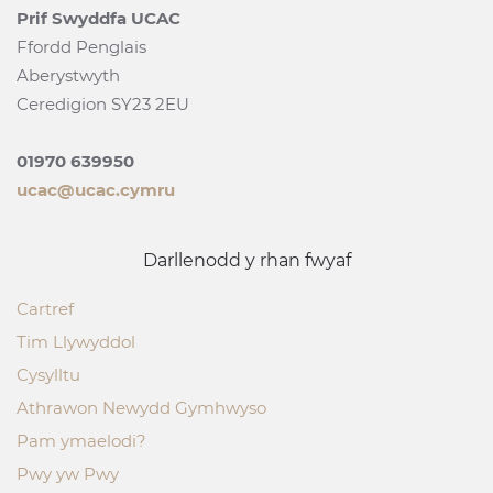
Prif Swyddfa UCAC
Ffordd Penglais
Aberystwyth
Ceredigion SY23 2EU
01970 639950
ucac@ucac.cymru
Darllenodd y rhan fwyaf
Cartref
Tim Llywyddol
Cysylltu
Athrawon Newydd Gymhwyso
Pam ymaelodi?
Pwy yw Pwy