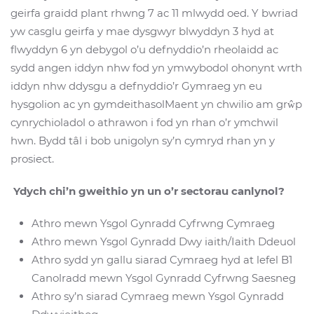
geirfa graidd plant rhwng 7 ac 11 mlwydd oed. Y bwriad
yw casglu geirfa y mae dysgwyr blwyddyn 3 hyd at
flwyddyn 6 yn debygol o’u defnyddio’n rheolaidd ac
sydd angen iddyn nhw fod yn ymwybodol ohonynt wrth
iddyn nhw ddysgu a defnyddio’r Gymraeg yn eu
hysgolion ac yn gymdeithasolMaent yn chwilio am grŵp
cynrychioladol o athrawon i fod yn rhan o’r ymchwil
hwn. Bydd tâl i bob unigolyn sy’n cymryd rhan yn y
prosiect.
Ydych chi’n gweithio yn un o’r sectorau canlynol?
Athro mewn Ysgol Gynradd Cyfrwng Cymraeg
Athro mewn Ysgol Gynradd Dwy iaith/Iaith Ddeuol
Athro sydd yn gallu siarad Cymraeg hyd at lefel B1
Canolradd mewn Ysgol Gynradd Cyfrwng Saesneg
Athro sy’n siarad Cymraeg mewn Ysgol Gynradd