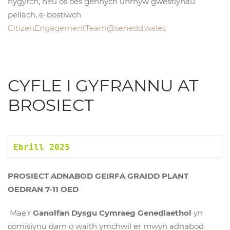
hygyrch, neu os oes gennych unrhyw gwestiynau
pellach, e-bostiwch
CitizenEngagementTeam@senedd.wales
CYFLE I GYFRANNU AT
BROSIECT
Ebrill 2025 
PROSIECT ADNABOD GEIRFA GRAIDD PLANT
OEDRAN 7-11 OED
Mae’r
Ganolfan Dysgu Cymraeg Genedlaethol
yn
comisiynu darn o waith ymchwil er mwyn adnabod