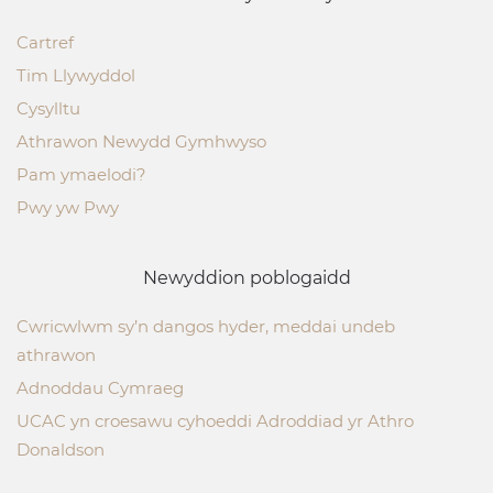
Cartref
Tim Llywyddol
Cysylltu
Athrawon Newydd Gymhwyso
Pam ymaelodi?
Pwy yw Pwy
Newyddion poblogaidd
Cwricwlwm sy’n dangos hyder, meddai undeb
athrawon
Adnoddau Cymraeg
UCAC yn croesawu cyhoeddi Adroddiad yr Athro
Donaldson