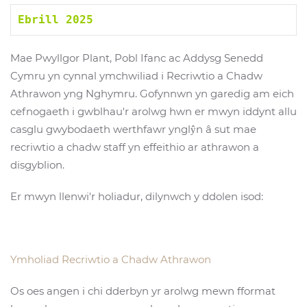
Ebrill 2025 
Mae Pwyllgor Plant, Pobl Ifanc ac Addysg Senedd
Cymru yn cynnal ymchwiliad i Recriwtio a Chadw
Athrawon yng Nghymru. Gofynnwn yn garedig am eich
cefnogaeth i gwblhau'r arolwg hwn er mwyn iddynt allu
casglu gwybodaeth werthfawr ynglŷn â sut mae
recriwtio a chadw staff yn effeithio ar athrawon a
disgyblion.
Er mwyn llenwi'r holiadur, dilynwch y ddolen isod:
Ymholiad Recriwtio a Chadw Athrawon
Os oes angen i chi dderbyn yr arolwg mewn fformat