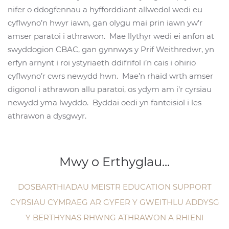
nifer o ddogfennau a hyfforddiant allwedol wedi eu
cyflwyno’n hwyr iawn, gan olygu mai prin iawn yw’r
amser paratoi i athrawon. Mae llythyr wedi ei anfon at
swyddogion CBAC, gan gynnwys y Prif Weithredwr, yn
erfyn arnynt i roi ystyriaeth ddifrifol i’n cais i ohirio
cyflwyno’r cwrs newydd hwn. Mae’n rhaid wrth amser
digonol i athrawon allu paratoi, os ydym am i’r cyrsiau
newydd yma lwyddo. Byddai oedi yn fanteisiol i les
athrawon a dysgwyr.
Mwy o Erthyglau...
DOSBARTHIADAU MEISTR EDUCATION SUPPORT
CYRSIAU CYMRAEG AR GYFER Y GWEITHLU ADDYSG
Y BERTHYNAS RHWNG ATHRAWON A RHIENI