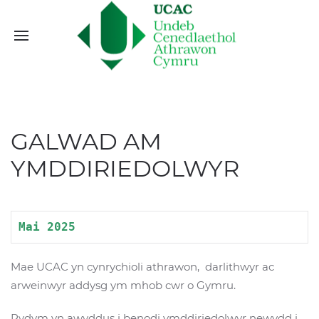
GALWAD AM
YMDDIRIEDOLWYR
Mai 2025
Mae UCAC yn cynrychioli athrawon, darlithwyr ac
arweinwyr addysg ym mhob cwr o Gymru.
Rydym yn awyddus i benodi ymddiriedolwyr newydd i