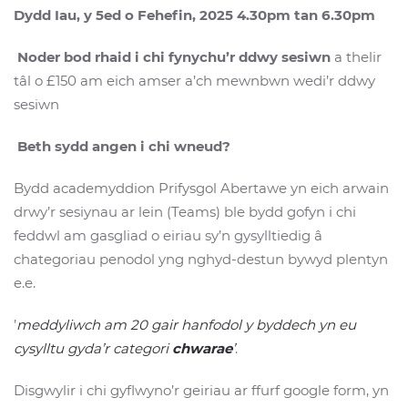
Dydd Iau, y 5ed o Fehefin, 2025 4.30pm tan 6.30pm
Noder bod rhaid i chi fynychu’r ddwy sesiwn
a thelir
tâl o £150 am eich amser a’ch mewnbwn wedi’r ddwy
sesiwn
Beth sydd angen i chi wneud?
Bydd academyddion Prifysgol Abertawe yn eich arwain
drwy’r sesiynau ar lein (Teams) ble bydd gofyn i chi
feddwl am gasgliad o eiriau sy’n gysylltiedig â
chategoriau penodol yng nghyd-destun bywyd plentyn
e.e.
’
meddyliwch am 20 gair hanfodol y byddech yn eu
cysylltu gyda’r categori
chwarae
’
.
Disgwylir i chi gyflwyno’r geiriau ar ffurf google form, yn