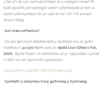
y fan a’r lle cyn symud ymlaen at y categori nesaf. Ni
fydd gwaith ychwanegol wedi’r cyfarfodydd ar lein a
bydd cyfarwyddyd clir yn cael ei roi i chi i’ch arwain
drwy’r dasg.
Sut mae cofrestru?
Os oes gennych ddiddordeb y dyddiad cau ar gyfer
cwblhau’r
google form
isod yw
dydd Llun 12fed o Fai,
2025.
Bydd rhaid i ni weithredu ar yr egwyddor cyntaf
i’r felin os ceir gormod o geisiadau.
https://forms.gle/BTn3NCRSArdsmczs5
Cynhelir y sesiynau trwy gyfrwng y Gymraeg.