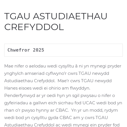
TGAU ASTUDIAETHAU
CREFYDDOL
Chwefror 2025 
Mae nifer o aelodau wedi cysylltu â ni yn mynegi pryder
ynghylch amseriad cyflwyno’r cwrs TGAU newydd
Astudiaethau Crefyddol. Mae’r cwrs TGAU newydd
Hanes eisoes wedi ei ohirio am flwyddyn.
Penderfynwyd ar yr oedi hyn yn sgil pwysau o nifer o
gyfeiriadau a gallwn eich sicrhau fod UCAC wedi bod yn
rhan o’r pwyso hynny ar CBAC. Yn yr un modd, rydym
wedi bod yn cysylltu gyda CBAC am y cwrs TGAU
Astudiaethau Crefyddol ac wedi mynegi ein pryder fod