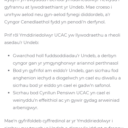
gyfrannu at lywodraethiant yr Undeb. Mae croeso i
unrhyw aelod neu gyn-aelod fynegi diddordeb, a’r
Cyngor Cenedlaethol fydd yn penodi’n derfynol.
Prif rôl Ymddiriedolwyr UCAC yw llywodraethu a rheoli
asedau’r Undeb:
Gwarchod holl fuddsoddiadau’r Undeb, a derbyn
cyngor gan yr ymgynghorwyr ariannol perthnasol
Bod yn gyfrifol am eiddo’r Undeb, gan sicrhau fod
anghenion iechyd a diogelwch yn cael eu diwallu a
sicrhau bod yr eiddo yn cael ei gadw’n safonol.
Sicrhau bod Cynllun Pensiwn UCAC yn cael ei
weinyddu’n effeithiol ac yn gywir gydag arweiniad
arbenigwyr.
Mae’n gyfrifoldeb cyffredinol ar yr Ymddiriedolwyr i