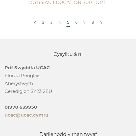
CYRSIAU EDUCATION SUPPORT
2
3
4
5
6
7
8
Cysylltu â ni
Prif Swyddfa UCAC
Ffordd Penglais
Aberystwyth
Ceredigion SY23 2EU
01970 639950
ucac@ucac.cymru
Darllenodd y rhan fwyaf