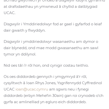
sicrhau gwytnwch yr Undeb a disgwylir iddynt gyfrannu
at drafodaethau yn ymwneud â chyllid a datblygiad
UCAC.
Disgwylir i Ymddiriedolwyr fod ar gael i gyfarfod o leiaf
dair gwaith y flwyddyn.
Disgwylir i ymddiriedolwyr wasanaethu am dymor o
dair blynedd, ond mae modd gwasanaethu am sawl
tymor yn ddilynol.
Nid oes tâl i’r rôl hon, ond cynigir costau teithio.
Os oes diddordeb gennych i ymgymryd â’r rôl,
cysylltwch â Ioan Rhys Jones, Ysgrifennydd Cyffredinol
UCAC
ioan@ucac.cymru
am sgwrs neu i fynegi
diddordeb (erbyn Mehefin 30ain) gan roi crynodeb o’ch
gyrfa ac amlinelliad yn egluro eich diddordeb.