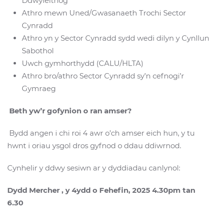
Ddwyieithog
Athro mewn Uned/Gwasanaeth Trochi Sector
Cynradd
Athro yn y Sector Cynradd sydd wedi dilyn y Cynllun
Sabothol
Uwch gymhorthydd (CALU/HLTA)
Athro bro/athro Sector Cynradd sy’n cefnogi’r
Gymraeg
Beth yw’r gofynion o ran amser?
Bydd angen i chi roi 4 awr o’ch amser eich hun, y tu
hwnt i oriau ysgol dros gyfnod o ddau ddiwrnod.
Cynhelir y ddwy sesiwn ar y dyddiadau canlynol:
Dydd Mercher , y 4ydd o Fehefin, 2025 4.30pm tan
6.30