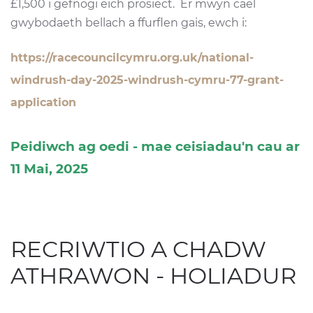
£1,500 i gefnogi eich prosiect. Er mwyn cael
gwybodaeth bellach a ffurflen gais, ewch i:
https://racecouncilcymru.org.uk/national-
windrush-day-2025-windrush-cymru-77-grant-
application
Peidiwch ag oedi - mae ceisiadau'n cau ar
11 Mai, 2025
RECRIWTIO A CHADW
ATHRAWON - HOLIADUR